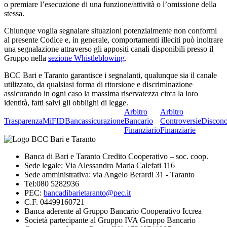
o premiare l’esecuzione di una funzione/attività o l’omissione della
stessa.
Chiunque voglia segnalare situazioni potenzialmente non conformi
al presente Codice e, in generale, comportamenti illeciti può inoltrare
una segnalazione attraverso gli appositi canali disponibili presso il
Gruppo nella
sezione Whistleblowing
.
BCC Bari e Taranto garantisce i segnalanti, qualunque sia il canale
utilizzato, da qualsiasi forma di ritorsione e discriminazione
assicurando in ogni caso la massima riservatezza circa la loro
identità, fatti salvi gli obblighi di legge.
Arbitro
Arbitro
Trasparenza
MiFID
Bancassicurazione
Bancario
Controversie
Discono
Finanziario
Finanziarie
Banca di Bari e Taranto Credito Cooperativo – soc. coop.
Sede legale: Via Alessandro Maria Calefati 116
Sede amministrativa: via Angelo Berardi 31 - Taranto
Tel:080 5282936
PEC:
bancadibarietaranto@pec.it
C.F. 04499160721
Banca aderente al Gruppo Bancario Cooperativo Iccrea
Società partecipante al Gruppo IVA Gruppo Bancario