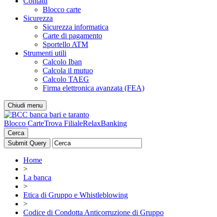
Contatti
Blocco carte
Sicurezza
Sicurezza informatica
Carte di pagamento
Sportello ATM
Strumenti utili
Calcolo Iban
Calcola il mutuo
Calcolo TAEG
Firma elettronica avanzata (FEA)
Chiudi menu
Blocco Carte
Trova Filiale
RelaxBanking
Cerca
Home
>
La banca
>
Etica di Gruppo e Whistleblowing
>
Codice di Condotta Anticorruzione di Gruppo