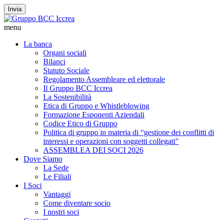
Invia
menu
La banca
Organi sociali
Bilanci
Statuto Sociale
Regolamento Assembleare ed elettorale
Il Gruppo BCC Iccrea
La Sostenibilità
Etica di Gruppo e Whistleblowing
Formazione Esponenti Aziendali
Codice Etico di Gruppo
Politica di gruppo in materia di “gestione dei conflitti di
interessi e operazioni con soggetti collegati"
ASSEMBLEA DEI SOCI 2026
Dove Siamo
La Sede
Le Filiali
I Soci
Vantaggi
Come diventare socio
I nostri soci