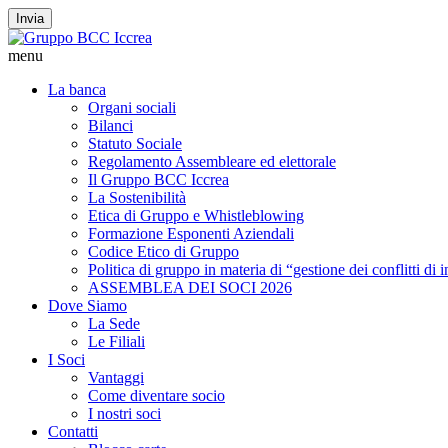
Invia
menu
La banca
Organi sociali
Bilanci
Statuto Sociale
Regolamento Assembleare ed elettorale
Il Gruppo BCC Iccrea
La Sostenibilità
Etica di Gruppo e Whistleblowing
Formazione Esponenti Aziendali
Codice Etico di Gruppo
Politica di gruppo in materia di “gestione dei conflitti di 
ASSEMBLEA DEI SOCI 2026
Dove Siamo
La Sede
Le Filiali
I Soci
Vantaggi
Come diventare socio
I nostri soci
Contatti