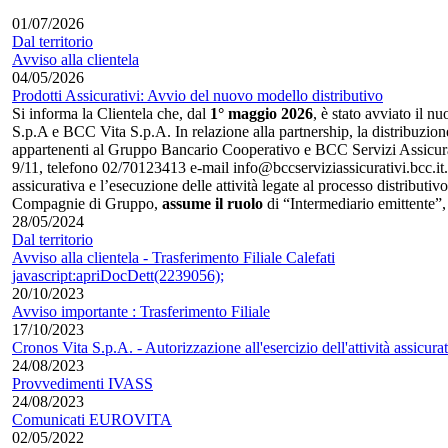
01/07/2026
Dal territorio
Avviso alla clientela
04/05/2026
Prodotti Assicurativi: Avvio del nuovo modello distributivo
Si informa la Clientela che, dal
1° maggio 2026
, è stato avviato il
S.p.A e BCC Vita S.p.A. In relazione alla partnership, la distribuzio
appartenenti al Gruppo Bancario Cooperativo e BCC Servizi Assicurati
9/11, telefono 02/70123413 e-mail info@bccserviziassicurativi.bcc.it.
assicurativa e l’esecuzione delle attività legate al processo distributiv
Compagnie di Gruppo,
assume il ruolo
di “Intermediario emittente”
28/05/2024
Dal territorio
Avviso alla clientela - Trasferimento Filiale Calefati
javascript:apriDocDett(2239056);
20/10/2023
Avviso importante : Trasferimento Filiale
17/10/2023
Cronos Vita S.p.A. - Autorizzazione all'esercizio dell'attività assicurat
24/08/2023
Provvedimenti IVASS
24/08/2023
Comunicati EUROVITA
02/05/2022