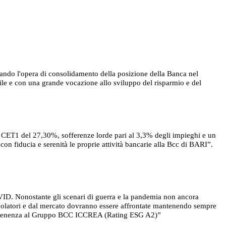
ando l'opera di consolidamento della posizione della Banca nel
ile e con una grande vocazione allo sviluppo del risparmio e del
 un CET1 del 27,30%, sofferenze lorde pari al 3,3% degli impieghi e un
 con fiducia e serenità le proprie attività bancarie alla Bcc di BARI”.
VID. Nonostante gli scenari di guerra e la pandemia non ancora
 regolatori e dal mercato dovranno essere affrontate mantenendo sempre
’appartenenza al Gruppo BCC ICCREA (Rating ESG A2)”