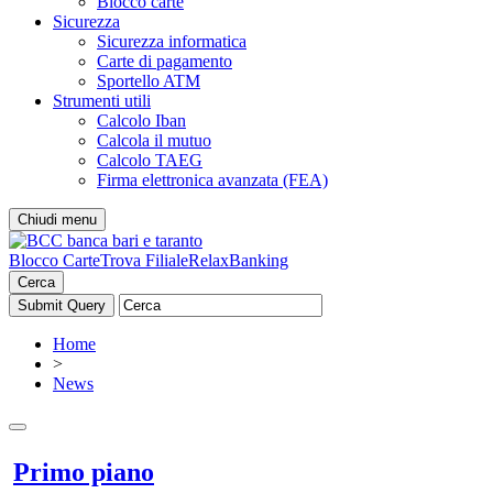
Blocco carte
Sicurezza
Sicurezza informatica
Carte di pagamento
Sportello ATM
Strumenti utili
Calcolo Iban
Calcola il mutuo
Calcolo TAEG
Firma elettronica avanzata (FEA)
Chiudi menu
Blocco Carte
Trova Filiale
RelaxBanking
Cerca
Home
>
News
Primo piano