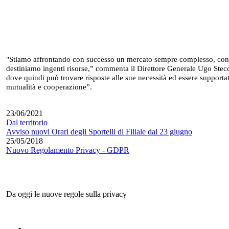
"Stiamo affrontando con successo un mercato sempre complesso, con sfid
destiniamo ingenti risorse,” commenta il Direttore Generale Ugo Stecchi
dove quindi può trovare risposte alle sue necessità ed essere supportat
mutualità e cooperazione”.
23/06/2021
Dal territorio
Avviso nuovi Orari degli Sportelli di Filiale dal 23 giugno
25/05/2018
Nuovo Regolamento Privacy - GDPR
Da oggi le nuove regole sulla privacy