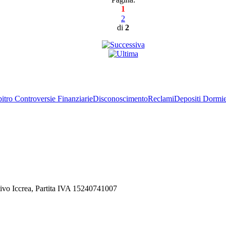
1
2
di
2
itro Controversie Finanziarie
Disconoscimento
Reclami
Depositi Dormie
ivo Iccrea, Partita IVA 15240741007