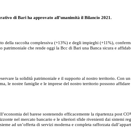
rativo di Bari ha approvato all’unanimità il Bilancio 2021.
nto della raccolta complessiva (+13%) e degli impieghi (+11%), conferm
to patrimoniale che rende oggi la Bcc di Bari una Banca sicura e affidab
eservare la solidità patrimoniale e il supporto al nostro territorio. Con
ema, le nostre famiglie e le imprese del nostro territorio possono affidare
all’economia del barese sostenendo efficacemente la ripartenza post CO
rizzonte nel mercato bancario e le ulteriori sfide rivenienti dai sistemi
ivo insieme ad un’offerta di servizi moderna e completa rafforzata dall