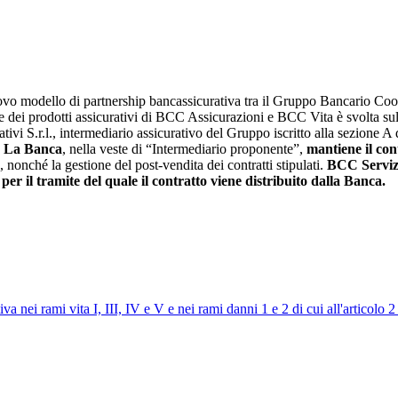
 nuovo modello di partnership bancassicurativa tra il Gruppo Bancario
ne dei prodotti assicurativi di BCC Assicurazioni e BCC Vita è svolta su
vi S.r.l., intermediario assicurativo del Gruppo iscritto alla sezione 
La Banca
, nella veste di “Intermediario proponente”,
mantiene il cont
o, nonché la gestione del post-vendita dei contratti stipulati.
BCC Servizi
,
per il tramite del quale il contratto viene distribuito dalla Banca.
iva nei rami vita I, III, IV e V e nei rami danni 1 e 2 di cui all'articolo