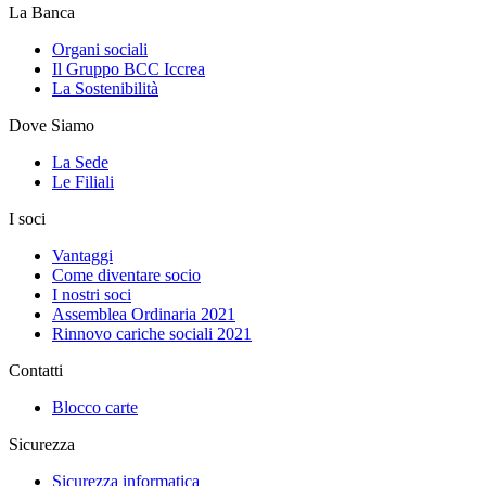
La Banca
Organi sociali
Il Gruppo BCC Iccrea
La Sostenibilità
Dove Siamo
La Sede
Le Filiali
I soci
Vantaggi
Come diventare socio
I nostri soci
Assemblea Ordinaria 2021
Rinnovo cariche sociali 2021
Contatti
Blocco carte
Sicurezza
Sicurezza informatica