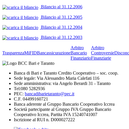
Bilancio al 31.12.2006
Bilancio al 31.12.2005
Bilancio al 31.12.2004
Bilancio al 31.12.2003
Arbitro
Arbitro
Trasparenza
MiFID
Bancassicurazione
Bancario
Controversie
Discono
Finanziario
Finanziarie
Banca di Bari e Taranto Credito Cooperativo – soc. coop.
Sede legale: Via Alessandro Maria Calefati 116
Sede amministrativa: via Angelo Berardi 31 - Taranto
Tel:080 5282936
PEC:
bancadibarietaranto@pec.it
C.F. 04499160721
Banca aderente al Gruppo Bancario Cooperativo Iccrea
Società partecipante al Gruppo IVA Gruppo Bancario
Cooperativo Iccrea, Partita IVA 15240741007
Iscrizione al RUI n. D000027222