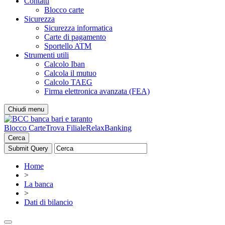
Contatti
Blocco carte
Sicurezza
Sicurezza informatica
Carte di pagamento
Sportello ATM
Strumenti utili
Calcolo Iban
Calcola il mutuo
Calcolo TAEG
Firma elettronica avanzata (FEA)
Chiudi menu
Blocco Carte
Trova Filiale
RelaxBanking
Cerca
Home
>
La banca
>
Dati di bilancio