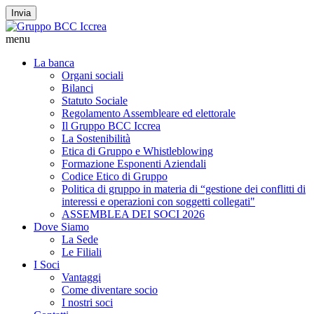
Invia
menu
La banca
Organi sociali
Bilanci
Statuto Sociale
Regolamento Assembleare ed elettorale
Il Gruppo BCC Iccrea
La Sostenibilità
Etica di Gruppo e Whistleblowing
Formazione Esponenti Aziendali
Codice Etico di Gruppo
Politica di gruppo in materia di “gestione dei conflitti di
interessi e operazioni con soggetti collegati"
ASSEMBLEA DEI SOCI 2026
Dove Siamo
La Sede
Le Filiali
I Soci
Vantaggi
Come diventare socio
I nostri soci