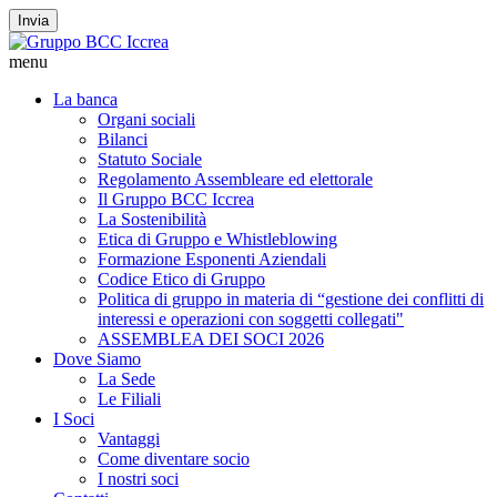
Invia
menu
La banca
Organi sociali
Bilanci
Statuto Sociale
Regolamento Assembleare ed elettorale
Il Gruppo BCC Iccrea
La Sostenibilità
Etica di Gruppo e Whistleblowing
Formazione Esponenti Aziendali
Codice Etico di Gruppo
Politica di gruppo in materia di “gestione dei conflitti di
interessi e operazioni con soggetti collegati"
ASSEMBLEA DEI SOCI 2026
Dove Siamo
La Sede
Le Filiali
I Soci
Vantaggi
Come diventare socio
I nostri soci