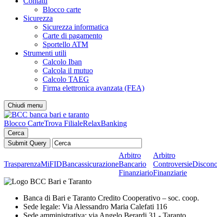
Contatti
Blocco carte
Sicurezza
Sicurezza informatica
Carte di pagamento
Sportello ATM
Strumenti utili
Calcolo Iban
Calcola il mutuo
Calcolo TAEG
Firma elettronica avanzata (FEA)
Chiudi menu
Blocco Carte
Trova Filiale
RelaxBanking
Cerca
Arbitro
Arbitro
Trasparenza
MiFID
Bancassicurazione
Bancario
Controversie
Discono
Finanziario
Finanziarie
Banca di Bari e Taranto Credito Cooperativo – soc. coop.
Sede legale: Via Alessandro Maria Calefati 116
Sede amministrativa: via Angelo Berardi 31 - Taranto