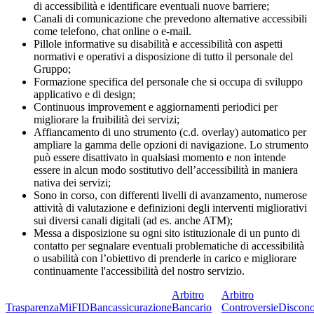
di accessibilità e identificare eventuali nuove barriere;
Canali di comunicazione che prevedono alternative accessibili
come telefono, chat online o e-mail.
Pillole informative su disabilità e accessibilità con aspetti
normativi e operativi a disposizione di tutto il personale del
Gruppo;
Formazione specifica del personale che si occupa di sviluppo
applicativo e di design;
Continuous improvement e aggiornamenti periodici per
migliorare la fruibilità dei servizi;
Affiancamento di uno strumento (c.d. overlay) automatico per
ampliare la gamma delle opzioni di navigazione. Lo strumento
può essere disattivato in qualsiasi momento e non intende
essere in alcun modo sostitutivo dell’accessibilità in maniera
nativa dei servizi;
Sono in corso, con differenti livelli di avanzamento, numerose
attività di valutazione e definizioni degli interventi migliorativi
sui diversi canali digitali (ad es. anche ATM);
Messa a disposizione su ogni sito istituzionale di un punto di
contatto per segnalare eventuali problematiche di accessibilità
o usabilità con l’obiettivo di prenderle in carico e migliorare
continuamente l'accessibilità del nostro servizio.
Arbitro
Arbitro
Trasparenza
MiFID
Bancassicurazione
Bancario
Controversie
Discono