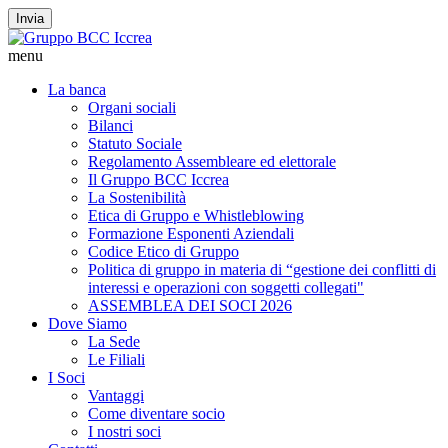
Invia
menu
La banca
Organi sociali
Bilanci
Statuto Sociale
Regolamento Assembleare ed elettorale
Il Gruppo BCC Iccrea
La Sostenibilità
Etica di Gruppo e Whistleblowing
Formazione Esponenti Aziendali
Codice Etico di Gruppo
Politica di gruppo in materia di “gestione dei conflitti di
interessi e operazioni con soggetti collegati"
ASSEMBLEA DEI SOCI 2026
Dove Siamo
La Sede
Le Filiali
I Soci
Vantaggi
Come diventare socio
I nostri soci