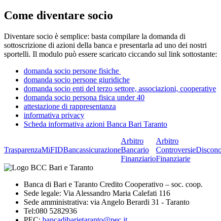
Come diventare socio
Diventare socio è semplice: basta compilare la domanda di
sottoscrizione di azioni della banca e presentarla ad uno dei nostri
sportelli. Il modulo può essere scaricato ciccando sul link sottostante:
domanda socio persone fisiche
domanda socio persone giuridiche
domanda socio enti del terzo settore, associazioni, cooperative
domanda socio persona fisica under 40
attestazione di rappresentanza
informativa privacy
Scheda informativa azioni Banca Bari Taranto
Arbitro
Arbitro
Trasparenza
MiFID
Bancassicurazione
Bancario
Controversie
Discono
Finanziario
Finanziarie
Banca di Bari e Taranto Credito Cooperativo – soc. coop.
Sede legale: Via Alessandro Maria Calefati 116
Sede amministrativa: via Angelo Berardi 31 - Taranto
Tel:080 5282936
PEC:
bancadibarietaranto@pec.it