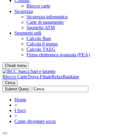
Contatti
Blocco carte
Sicurezza
Sicurezza informatica
Carte di pagamento
Sportello ATM
Strumenti utili
Calcolo Iban
Calcola il mutuo
Calcolo TAEG
Firma elettronica avanzata (FEA)
Chiudi menu
Blocco Carte
Trova Filiale
RelaxBanking
Cerca
Home
>
I Soci
>
Come diventare socio