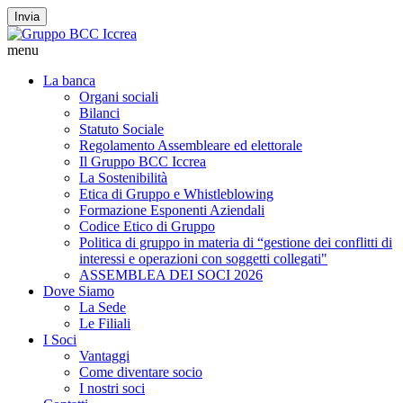
Invia
menu
La banca
Organi sociali
Bilanci
Statuto Sociale
Regolamento Assembleare ed elettorale
Il Gruppo BCC Iccrea
La Sostenibilità
Etica di Gruppo e Whistleblowing
Formazione Esponenti Aziendali
Codice Etico di Gruppo
Politica di gruppo in materia di “gestione dei conflitti di
interessi e operazioni con soggetti collegati"
ASSEMBLEA DEI SOCI 2026
Dove Siamo
La Sede
Le Filiali
I Soci
Vantaggi
Come diventare socio
I nostri soci