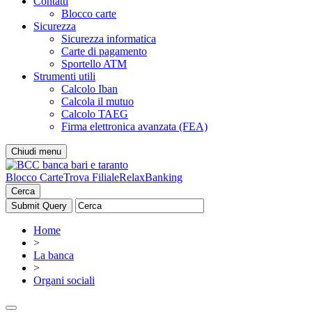
Contatti
Blocco carte
Sicurezza
Sicurezza informatica
Carte di pagamento
Sportello ATM
Strumenti utili
Calcolo Iban
Calcola il mutuo
Calcolo TAEG
Firma elettronica avanzata (FEA)
Chiudi menu
Blocco Carte
Trova Filiale
RelaxBanking
Cerca
Home
>
La banca
>
Organi sociali