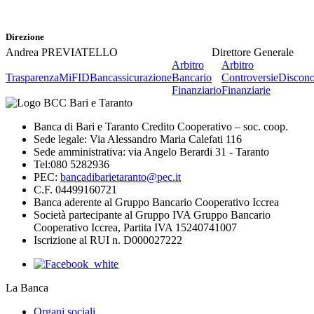
Direzione
Andrea PREVIATELLO
Direttore Generale
Arbitro
Arbitro
Trasparenza
MiFID
Bancassicurazione
Bancario
Controversie
Discono
Finanziario
Finanziarie
Banca di Bari e Taranto Credito Cooperativo – soc. coop.
Sede legale: Via Alessandro Maria Calefati 116
Sede amministrativa: via Angelo Berardi 31 - Taranto
Tel:080 5282936
PEC:
bancadibarietaranto@pec.it
C.F. 04499160721
Banca aderente al Gruppo Bancario Cooperativo Iccrea
Società partecipante al Gruppo IVA Gruppo Bancario
Cooperativo Iccrea, Partita IVA 15240741007
Iscrizione al RUI n. D000027222
La Banca
Organi sociali