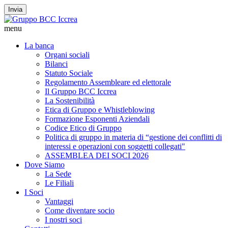
Invia
menu
La banca
Organi sociali
Bilanci
Statuto Sociale
Regolamento Assembleare ed elettorale
Il Gruppo BCC Iccrea
La Sostenibilità
Etica di Gruppo e Whistleblowing
Formazione Esponenti Aziendali
Codice Etico di Gruppo
Politica di gruppo in materia di “gestione dei conflitti di
interessi e operazioni con soggetti collegati"
ASSEMBLEA DEI SOCI 2026
Dove Siamo
La Sede
Le Filiali
I Soci
Vantaggi
Come diventare socio
I nostri soci