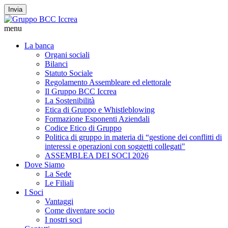
Invia
menu
La banca
Organi sociali
Bilanci
Statuto Sociale
Regolamento Assembleare ed elettorale
Il Gruppo BCC Iccrea
La Sostenibilità
Etica di Gruppo e Whistleblowing
Formazione Esponenti Aziendali
Codice Etico di Gruppo
Politica di gruppo in materia di “gestione dei conflitti di
interessi e operazioni con soggetti collegati"
ASSEMBLEA DEI SOCI 2026
Dove Siamo
La Sede
Le Filiali
I Soci
Vantaggi
Come diventare socio
I nostri soci