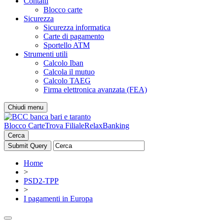
Contatti
Blocco carte
Sicurezza
Sicurezza informatica
Carte di pagamento
Sportello ATM
Strumenti utili
Calcolo Iban
Calcola il mutuo
Calcolo TAEG
Firma elettronica avanzata (FEA)
Chiudi menu
Blocco Carte
Trova Filiale
RelaxBanking
Cerca
Home
>
PSD2-TPP
>
I pagamenti in Europa