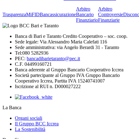
Arbitro
Arbitro
Trasparenza
MiFID
Bancassicurazione
Bancario
Controversie
Discono
Finanziario
Finanziarie
Banca di Bari e Taranto Credito Cooperativo – soc. coop.
Sede legale: Via Alessandro Maria Calefati 116
Sede amministrativa: via Angelo Berardi 31 - Taranto
Tel:080 5282936
PEC:
bancadibarietaranto@pec.it
C.F. 04499160721
Banca aderente al Gruppo Bancario Cooperativo Iccrea
Società partecipante al Gruppo IVA Gruppo Bancario
Cooperativo Iccrea, Partita IVA 15240741007
Iscrizione al RUI n. D000027222
La Banca
Organi sociali
Il Gruppo BCC Iccrea
La Sostenibilità