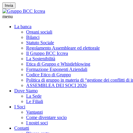
Invia
menu
La banca
Organi sociali
Bilanci
Statuto Sociale
Regolamento Assembleare ed elettorale
Il Gruppo BCC Iccrea
La Sostenibilità
Etica di Gruppo e Whistleblowing
Formazione Esponenti Aziendali
Codice Etico di Gruppo
Politica di gruppo in materia di “gestione dei conflitti di 
ASSEMBLEA DEI SOCI 2026
Dove Siamo
La Sede
Le Filiali
I Soci
Vantaggi
Come diventare socio
I nostri soci
Contatti