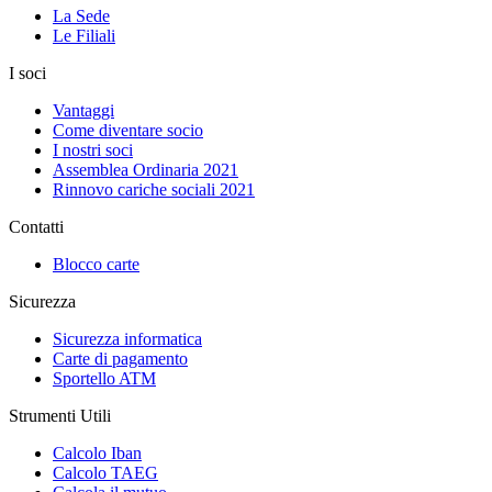
La Sede
Le Filiali
I soci
Vantaggi
Come diventare socio
I nostri soci
Assemblea Ordinaria 2021
Rinnovo cariche sociali 2021
Contatti
Blocco carte
Sicurezza
Sicurezza informatica
Carte di pagamento
Sportello ATM
Strumenti Utili
Calcolo Iban
Calcolo TAEG