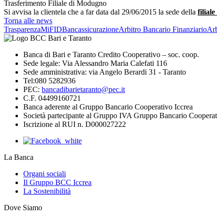
Trasferimento Filiale di Modugno
Si avvisa la clientela che a far data dal 29/06/2015 la sede della
filia
Torna alle news
Trasparenza
MiFID
Bancassicurazione
Arbitro Bancario Finanziario
Arb
Banca di Bari e Taranto Credito Cooperativo – soc. coop.
Sede legale: Via Alessandro Maria Calefati 116
Sede amministrativa: via Angelo Berardi 31 - Taranto
Tel:080 5282936
PEC:
bancadibarietaranto@pec.it
C.F. 04499160721
Banca aderente al Gruppo Bancario Cooperativo Iccrea
Società partecipante al Gruppo IVA Gruppo Bancario Cooperat
Iscrizione al RUI n. D000027222
La Banca
Organi sociali
Il Gruppo BCC Iccrea
La Sostenibilità
Dove Siamo