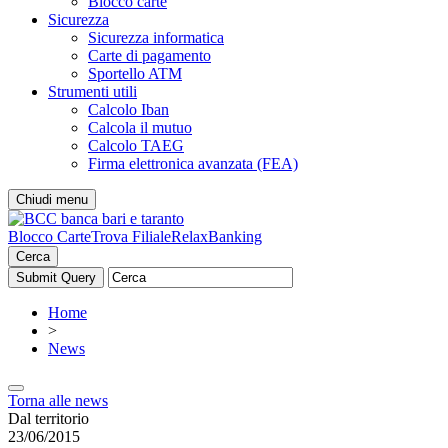
Blocco carte
Sicurezza
Sicurezza informatica
Carte di pagamento
Sportello ATM
Strumenti utili
Calcolo Iban
Calcola il mutuo
Calcolo TAEG
Firma elettronica avanzata (FEA)
Chiudi menu
Blocco Carte
Trova Filiale
RelaxBanking
Cerca
Home
>
News
Torna alle news
Dal territorio
23/06/2015