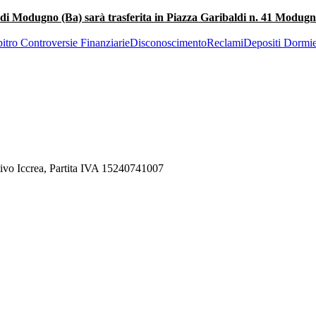
le di Modugno (Ba) sarà trasferita in Piazza Garibaldi n. 41 Modugn
itro Controversie Finanziarie
Disconoscimento
Reclami
Depositi Dormie
ivo Iccrea, Partita IVA 15240741007