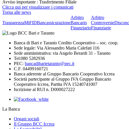
Avviso importante : Trasferimento Filiale
Clicca qui per visualizzare i comunicati
Torna alle news
Arbitro
Arbitro
Trasparenza
MiFID
Bancassicurazione
Bancario
Controversie
Discono
Finanziario
Finanziarie
Banca di Bari e Taranto Credito Cooperativo – soc. coop.
Sede legale: Via Alessandro Maria Calefati 116
Sede amministrativa: via Angelo Berardi 31 - Taranto
Tel:080 5282936
PEC:
bancadibarietaranto@pec.it
C.F. 04499160721
Banca aderente al Gruppo Bancario Cooperativo Iccrea
Società partecipante al Gruppo IVA Gruppo Bancario
Cooperativo Iccrea, Partita IVA 15240741007
Iscrizione al RUI n. D000027222
La Banca
Organi sociali
Il Gruppo BCC Iccrea